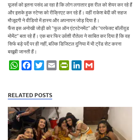
यूजर्स को इतना पसंद आ रहा है कि लोग लगातार इस रील को शेयर कर रहे हैं
और इसके हुक स्टेप्स को रीक्रिएट कर रहे हैं। वहीं राकेश बेदी की सहज
मौजूदगी ने वीडियो में हास्य और अपनापन जोड़ दिया है।
फैंस इस अनोखी जोड़ी को “फुल ऑन एंटरटेनमेंट” और “परफेक्ट बॉलीवुड
मोमेंट” बता रहे हैं। एक बार फिर उर्वशी रौतेला ने साबित कर दिया है कि वह
सिर्फ बड़े पर्दे पर ही नहीं, बल्कि डिजिटल दुनिया में भी ट्रेंड सेट करना
बखूबी जानती हैं।
W
F
T
E
P
Li
G
h
ac
w
m
ri
n
m
at
e
itt
ail
nt
k
ail
s
b
er
Fr
e
RELATED POSTS
A
o
ie
dI
p
o
n
n
p
k
dl
y