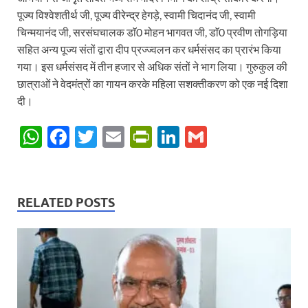
पूज्य विश्वेशतीर्थ जी, पूज्य वीरेन्द्र हेगड़े, स्वामी चिदानंद जी, स्वामी
चिन्मयानंद जी, सरसंघचालक डाॅ0 मोहन भागवत जी, डाॅ0 प्रवीण तोगड़िया
सहित अन्य पूज्य संतों द्वारा दीप प्रज्ज्वलन कर धर्मसंसद का प्रारंभ किया
गया। इस धर्मसंसद में तीन हजार से अधिक संतों ने भाग लिया। गुरुकुल की
छात्राओं ने वेदमंत्रों का गायन करके महिला सशक्तीकरण को एक नई दिशा
दी।
W
F
T
E
P
Li
G
h
ac
w
m
ri
n
m
at
e
itt
ail
nt
k
ail
s
b
er
Fr
e
RELATED POSTS
A
o
ie
dI
p
o
n
n
p
k
dl
y