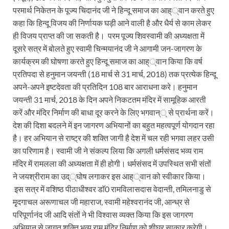
परमार्थ निकेतन के पूज्य चिदानंद जी ने हिन्दू समाज का आह््वान करते हुए
कहा कि हिन्दू विजय की निर्णायक घड़ी आने वाली है और धैर्य से काम लेकर
ही विजय प्राप्त की जा सकती है। परम पूज्य शिवस्वामी की अध्यक्षता में
दूसरे सत्र में बोलते हुए स्वामी चिन्मयानंद जी ने आगामी जन-जागरण के
कार्यक्रम की घोषणा करते हुए हिन्दू समाज का आह््वान किया कि वर्ष
प्रतिपदा से हनुमान जयन्ती (18 मार्च से 31 मार्च, 2018) तक प्रत्येक हिन्दू
अपने-अपने इष्टदेवता की प्रतिदिन 108 बार आराधना करे। हनुमान
जयन्ती 31 मार्च, 2018 के दिन अपने निकटतम मंदिर में सामूहिक आरती
करें और मंदिर निर्माण की बाधा दूर करने के लिए भगवान्् से प्रार्थना करें।
देश की दिशा बदलने में इन जागरण अभियानों का बहुत महत्वपूर्ण योगदान रहा
है। हर अभियान से राष्ट्र की शक्ति जागी है देश में चल रही भगवा लहर उसी
का परिणाम है। स्वामी जी ने संकल्प लिया कि अगली धर्मसंसद भव्य राम
मंदिर में रामलला की अध्यक्षता में ही होगी। धर्मसंसद में उपस्थित सभी संतों
ने जयश्रीराम का उद््घोष लगाकर इस आह््वान को स्वीकार किया।
इस सत्र में वशिष्ठ पीठाधीश्वर डाॅ0 रामविलासदास वेदान्ती, तमिलनाडु से
मृृदगाचल अरूणाचल जी महाराज, स्वामी महेश्वरानंद जी, आन्ध्र से
परिपूर्णानंद जी आदि संतों ने भी विश्वास व्यक्त किया कि इस जागरण
अभियान से जागृृत शक्ति भव्य राम मंदिर निर्माण को शीघ्र साकार करेगी।