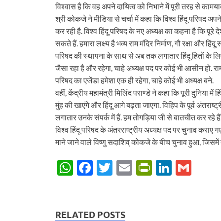
विश्वास है कि वह अपने दायित्व को निभाने में पूरी तरह से कामयाब 
श्री कोकजे ने मीडिया से चर्चा में कहा कि विश्व हिंदू परिषद 
कर रही है. विश्व हिंदू परिषद के नए अध्यक्ष का कहना है कि पूरे 
सकते हैं. हमारा लक्ष्य है भव्य राम मंदिर निर्माण, गौ रक्षा और 
परिषद की स्थापना के साथ से अब तक लगातार हिंदू हितों के ल
जैसा रहा है और रहेगा, चाहे अध्यक्ष पद पर कोई भी आसीन हो. राम मं
परिषद का एजेंडा हमेशा एक ही रहेगा, चाहे कोई भी अध्यक्ष बने.
वहीं, केंद्रीय महामंत्री मिलिंद पराण्डे ने कहा कि पूरी दुनिया में
मुंह की खाएंगे और हिंदू आगे बढ़ता जाएगा. विहिप के पूर्व अंतरा
लगातार उनके संपर्क में हैं. हम तोगड़िया जी से बातचीत कर रहे है
विश्व हिंदू परिषद के अंतरराष्ट्रीय अध्यक्ष पद पर चुनाव कराए
माने जाने वाले विष्णु सदाशिव् कोकजे के बीच चुनाव हुआ, जिसमें त
W
F
T
E
P
Li
G
h
ac
w
m
ri
n
m
at
e
itt
ail
nt
k
ail
s
b
er
Fr
e
RELATED POSTS