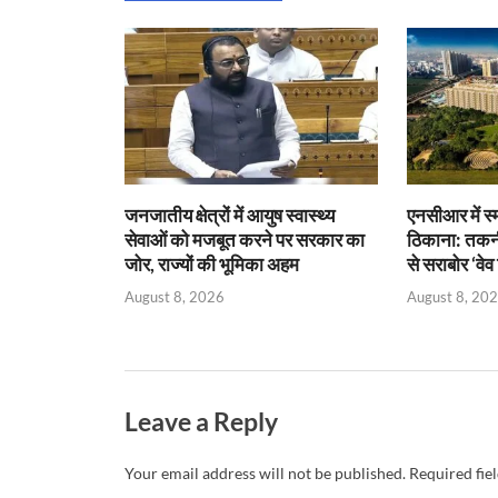
A
o
ie
dI
p
o
n
n
p
k
dl
y
जनजातीय क्षेत्रों में आयुष स्वास्थ्य
एनसीआर में स्म
सेवाओं को मजबूत करने पर सरकार का
ठिकाना: तकनी
जोर, राज्यों की भूमिका अहम
से सराबोर ‘वे
August 8, 2026
August 8, 20
Leave a Reply
Your email address will not be published.
Required fie