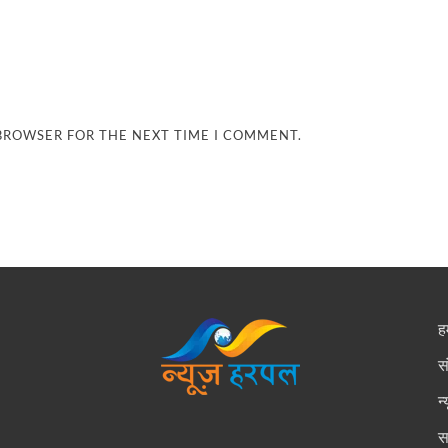
 BROWSER FOR THE NEXT TIME I COMMENT.
हम
स
न
स