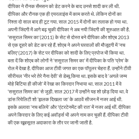
दीपिका ने रौनक सैमसन को डेट करने के बाद उनसे शादी कर ली थी.
दीपिका और रौनक एक ही एयरलाइंस में काम करते थे. लेकिन दोनों का
रिश्‍ता दो साल बाद ही टूट गया. साल 2015 में दोनों का तलाक हो गया था.
अपनी जिंदगी में आगे बढ़ चुकी दीपिका ने अब नयी जिंदगी की शुरुआत की है.
‘ससुराल सिमर का'(2011) के सेट से दोस्त बने दीपिका और शोएब 2013
से एक दूसरे को डेट कर रहे हैं. शोएब ने अपने घरवालों की मौजूदगी में ‘नच
बलिए'(2017) के सेट पर दीपिका को शादी के लिए प्रपोज भी किया था.
बता दें कि शोएब को लोगों ने ‘ससुराल सिमर का’ में दीपिका के पति ‘प्रेम’ के
रोल में देखा है. दीपिका आज टीवी जगत का एक पॉपुलर चेहरा हैं. उन्होंने टीवी
सीरीयल ‘नीर भरे तेरे नैना देवी’ से डेब्‍यू किया था. इसके बाद वे ‘अगले जन्‍म
मोहे बिटिया ही कीजो’ में रेखा का किरदार निभाया था. साल 2011 में वे
‘ससुराल सिमर का’ से जुड़ी. साल 2017 में उन्‍होंने यह शो छोड़ दिया था. वे
डांस रियेलिटी शो ‘झलक दिखला जा’ के आठवें सीजन में नजर आई थी.
इसके अलावा ‘नच बलिये’ और ‘एंटरटेनमेंट की रात’ में नजर आई थीं. दीपिका
अपने किरदार के लिए कई अवॉर्ड्स भी अपने नाम कर चुकी हैं. दीपिका टीवी
की एक खूबसूरत अदाकारा के तौर पर जानी जाती है.