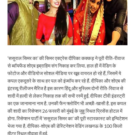
‘ससुराल सिमर का’ की सिमर एक्‍ट्रेस दीपिका कक्‍कड़ ने पूरी रीति-रीवाज
से ब्‍वॉयफेंड शोएब इब्राहिम संग निकाह कर लिया. हाल ही में वेंडिग के
फोटोज और वीडियोज सोशल मीडिया पर खूब वायरल हो रहे हैं, जिसमें ये
कपल एकदूसरे के साथ हर पल को इंज्‍वॉय कर रहे हैं. दीपिका और शोएब की
इंटरव्यू रीलीजन मैरिज है इस कारण हिंदू और मुस्‍लिम दोनों रीति-रिवाज से
शादी में हल्दी से लेकर निकाह तक की सभी रस्में हुईं. दीपिका टीवी इंडस्‍ट्री
का एक जानामाना नाम है. उनकी फैन फ्लोविंग भी अच्‍छी-खासी है. इस कपल
की शादी का रिसेप्‍शन 26 फरवरी को मुंबई के जुहू स्थित प्रिसेंस होटल में
होगा. रिसेप्‍शन पार्टी में ‘ससुराल सिमर का’ की पूरी स्‍टारकास्‍ट को इन्विटेशन
भेजा गया है. दीपिका-शोएब की डेस्टिनेशन वेडिंग लखनऊ के 100 किलो
मीटर स्थित मौदाहा में हुई.