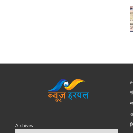
हम
स
न
स
द
Archives