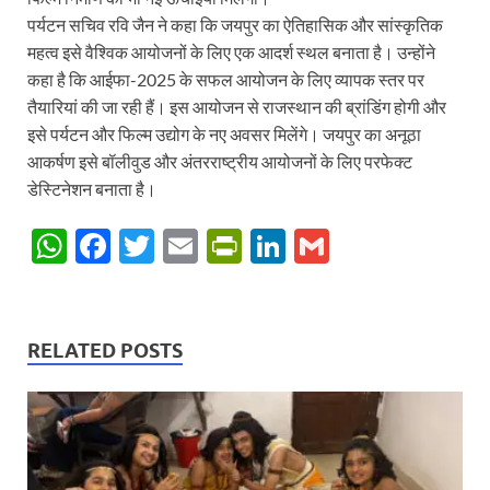
पर्यटन सचिव रवि जैन ने कहा कि जयपुर का ऐतिहासिक और सांस्कृतिक
महत्व इसे वैश्विक आयोजनों के लिए एक आदर्श स्थल बनाता है। उन्होंने
कहा है कि आईफा-2025 के सफल आयोजन के लिए व्यापक स्तर पर
तैयारियां की जा रही हैं। इस आयोजन से राजस्थान की ब्रांडिंग होगी और
इसे पर्यटन और फिल्म उद्योग के नए अवसर मिलेंगे। जयपुर का अनूठा
आकर्षण इसे बॉलीवुड और अंतरराष्ट्रीय आयोजनों के लिए परफेक्ट
डेस्टिनेशन बनाता है।
W
F
T
E
P
Li
G
h
ac
w
m
ri
n
m
at
e
itt
ail
nt
k
ail
s
b
er
Fr
e
RELATED POSTS
A
o
ie
dI
p
o
n
n
p
k
dl