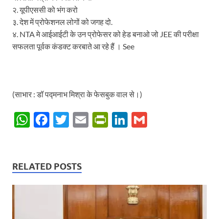
२. यूपीएससी को भंग करो
३. देश में प्रोफेशनल लोगों को जगह दो.
४. NTA मे आईआईटी के उन प्रोफेसर को हेड बनाओ जो JEE की परीक्षा
सफलता पूर्वक कंडक्ट करबाते आ रहे हैं । See
(साभार : डॉ पद्मनाभ मिश्रा के फेसबुक वाल से।)
W
F
T
E
P
Li
G
h
ac
w
m
ri
n
m
at
e
itt
ail
nt
k
ail
s
b
er
Fr
e
RELATED POSTS
A
o
ie
dI
p
o
n
n
p
k
dl