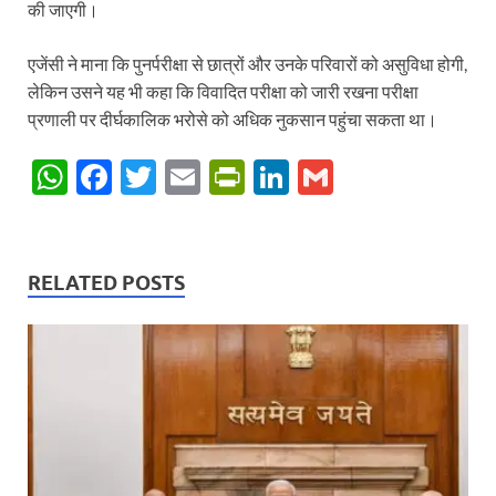
की जाएगी।
एजेंसी ने माना कि पुनर्परीक्षा से छात्रों और उनके परिवारों को असुविधा होगी,
लेकिन उसने यह भी कहा कि विवादित परीक्षा को जारी रखना परीक्षा
प्रणाली पर दीर्घकालिक भरोसे को अधिक नुकसान पहुंचा सकता था।
W
F
T
E
P
Li
G
h
ac
w
m
ri
n
m
at
e
itt
ail
nt
k
ail
s
b
er
Fr
e
RELATED POSTS
A
o
ie
dI
p
o
n
n
p
k
dl
y