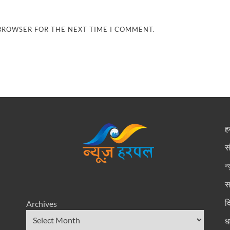
 BROWSER FOR THE NEXT TIME I COMMENT.
हम
स
न
स
द
Archives
धर