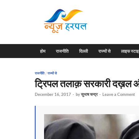
News H
Harpal ki khabar
होम
राजनीति
दिल्ली
राज्यों से
लाइफ स्टा
राजनीति
/
राज्यों से
ट्रिपल तलाक़ सरकारी दख़ल औ
December 16, 2017
-
by
सुभाष चन्द्र
-
Leave a Comment