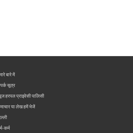
ारे बारे में
ंपर्क सूत्र
्यूज हरपल प्राइवेसी पालिसी
माचार या लेख हमें भेजें
िल्ली
्म-कर्म