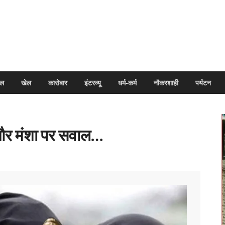
arpal
इल
खेल
कारोबार
इंटरव्यू
धर्म-कर्म
नौकरशाही
पर्यटन
र मंशा पर सवाल…