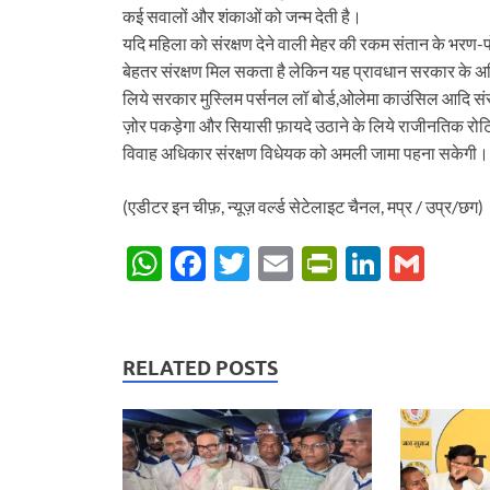
कई सवालों और शंकाओं को जन्म देती है।
यदि महिला को संरक्षण देने वाली मेहर की रकम संतान के भरण-पो
बेहतर संरक्षण मिल सकता है लेकिन यह प्रावधान सरकार के अधिकार
लिये सरकार मुस्लिम पर्सनल लॉ बोर्ड,ओलेमा काउंसिल आदि संस्
ज़ोर पकड़ेगा और सियासी फ़ायदे उठाने के लिये राजीनतिक रोटिया
विवाह अधिकार संरक्षण विधेयक को अमली जामा पहना सकेगी।
(एडीटर इन चीफ़, न्यूज़ वर्ल्ड सेटेलाइट चैनल, मप्र / उप्र/छग)
W
F
T
E
P
Li
G
h
ac
w
m
ri
n
m
at
e
itt
ail
nt
k
ail
s
b
er
Fr
e
RELATED POSTS
A
o
ie
dI
p
o
n
n
p
k
dl