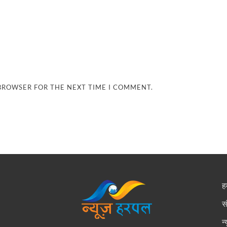
 BROWSER FOR THE NEXT TIME I COMMENT.
हम
स
न