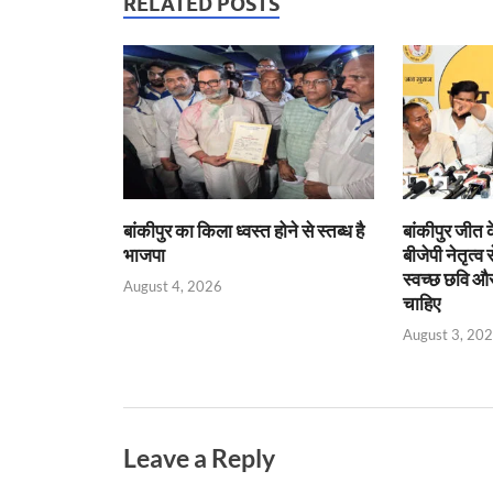
s
b
er
Fr
e
RELATED POSTS
A
o
ie
dI
p
o
n
n
p
k
dl
y
बांकीपुर का किला ध्वस्त होने से स्तब्ध है
बांकीपुर जीत 
भाजपा
बीजेपी नेतृत्व
स्वच्छ छवि और
August 4, 2026
चाहिए
August 3, 20
Leave a Reply