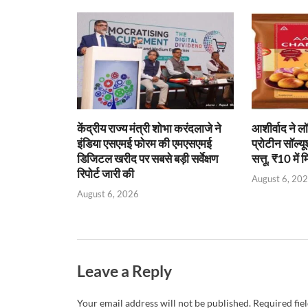
A
o
ie
dI
p
o
n
n
p
k
dl
y
केंद्रीय राज्य मंत्री शोभा करंदलाजे ने
आशीर्वाद ने 
इंडिया एसएमई फोरम की एमएसएमई
प्रोटीन सॉल्यू
डिजिटल खरीद पर सबसे बड़ी सर्वेक्षण
सत्तू, ₹10 में
रिपोर्ट जारी की
August 6, 20
August 6, 2026
Leave a Reply
Your email address will not be published.
Required fie