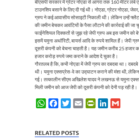
बीएसपी सरकार में ग्रेटर नोएडा से आगरा तक 160 मीटर लंबे
टाउनशिप बसाने के लिए दी गई थी। नोएडा, ग्रेटर नोएडा, जेवर
ग्रुप ने कई आवासीय सोसाइटी निकाली थी। लेकिन उन्हें फ्लैट औ
की जमीन बेचकर आवंटियों के पैसा लौटाने की कार्रवाई की जा च
फाईनेशियल दिक्कतों से जुझ रहे जेपी ग्रुप अब इस जमीन को बेच
इसमें यमुना अथॉरिटी, बायर्स आदि के रुपये शामिल हैं। जेपी ग्र
दूसरी कंपनी को बेचना चाहती है। यह जमीन करीब 25 हजार करोड़ 
हजार करोड़ रुपये जमा कराने के आदेश दे चुका है।
गौरतलब है कि, कभी नोएडा में जेपी ग्रुप का दबदबा था। दबदब
थी। यमुना एक्सप्रेस-वे का उद्घाटन कराने की मंशा थी, लेकि
गई। तत्कालीन सीएम अखिलेश यादव ने लखनऊ से यमुना एक्सप्रे
मिली जमीन को आज जेपी को दूसरी कंपनी को देनी पड़ रही है।
W
F
T
E
P
Li
G
h
ac
w
m
ri
n
m
at
e
itt
ail
nt
k
ail
s
b
er
Fr
e
RELATED POSTS