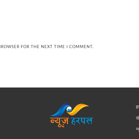
 BROWSER FOR THE NEXT TIME I COMMENT.
हम
स
न