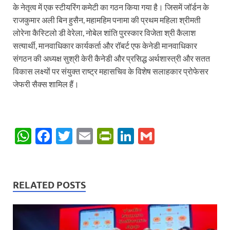
के नेतृत्व में एक स्टीयरिंग कमेटी का गठन किया गया है। जिसमें जॉर्डन के
राजकुमार अली बिन हुसैन, महामहिम पनामा की प्रथम महिला श्रीमती
लोरेना कैस्टिलो डी वेरेला, नोबेल शांति पुरस्कार विजेता श्री कैलाश
सत्यार्थी, मानवाधिकार कार्यकर्ता और रॉबर्ट एफ केनेडी मानवाधिकार
संगठन की अध्यक्ष सुश्री केरी कैनेडी और प्रसिद्ध अर्थशास्त्री और सतत
विकास लक्ष्यों पर संयुक्त राष्ट्र महासचिव के विशेष सलाहकार प्रोफेसर
जेफरी सैक्स शामिल हैं।
W
F
T
E
P
Li
G
h
ac
w
m
ri
n
m
at
e
itt
ail
nt
k
ail
s
b
er
Fr
e
RELATED POSTS
A
o
ie
dI
p
o
n
n