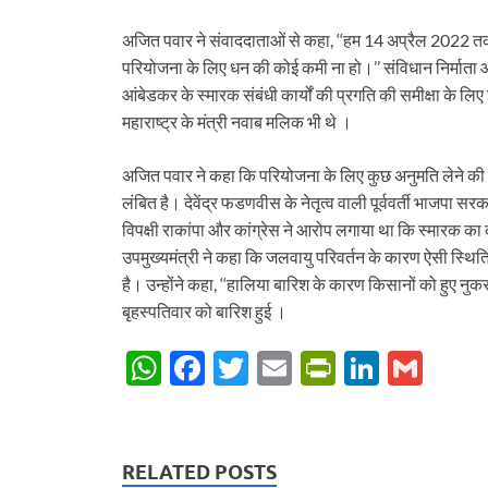
अजित पवार ने संवाददाताओं से कहा, ‘‘हम 14 अप्रैल 2022 तक
परियोजना के लिए धन की कोई कमी ना हो।’’ संविधान निर्माता
आंबेडकर के स्मारक संबंधी कार्यों की प्रगति की समीक्षा के लिए
महाराष्ट्र के मंत्री नवाब मलिक भी थे ।
अजित पवार ने कहा कि परियोजना के लिए कुछ अनुमति लेने की 
लंबित है। देवेंद्र फडणवीस के नेतृत्व वाली पूर्ववर्ती भाज
विपक्षी राकांपा और कांग्रेस ने आरोप लगाया था कि स्मारक का काम
उपमुख्यमंत्री ने कहा कि जलवायु परिवर्तन के कारण ऐसी स्थि
है। उन्होंने कहा, ‘‘हालिया बारिश के कारण किसानों को हुए नुकस
बृहस्पतिवार को बारिश हुई ।
W
F
T
E
P
Li
G
h
ac
w
m
ri
n
m
at
e
itt
ail
nt
k
ail
s
b
er
Fr
e
RELATED POSTS