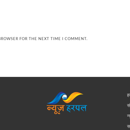
 BROWSER FOR THE NEXT TIME I COMMENT.
हम
स
न
स