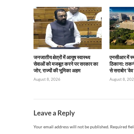
A
o
ie
dI
p
o
n
n
p
k
dl
y
जनजातीय क्षेत्रों में आयुष स्वास्थ्य
एनसीआर में स्म
सेवाओं को मजबूत करने पर सरकार का
ठिकाना: तकनी
जोर, राज्यों की भूमिका अहम
से सराबोर ‘वे
August 8, 2026
August 8, 20
Leave a Reply
Your email address will not be published.
Required fie