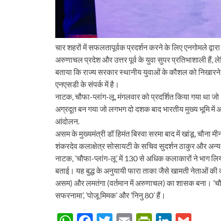
चार शहरों में सफलतापूर्वक प्रदर्शन करने के लिए एनगोमले द्वारा
अरुणाचल प्रदेश और उत्तर पूर्व के युवा सुपर प्रतिभाशाली हैं,
बताया कि राज्य सरकार स्थानीय युवाओं के कौशल को निखारने औ
एनएसडी के संपर्क में है।
नाटक, चौफा-प्लांग-लू, मंगलवार को प्रदर्शित किया गया था जो 18
अग्रदूत बन गया जो लगभग दो दशक बाद भारतीय मुख्य भूमि में आ
आंदोलन.
असम के मुख्यमंत्री डॉ हिमंत बिस्वा सरमा बाद में खांडू, चौना 
शंकरदेव कलाक्षेत्र सोसायटी के सचिव सुदर्शन ठाकुर और अन्य की
नाटक, ’चौफा-प्लांग-लू’ में 130 से अधिक कलाकारों ने भाग ल
बताई। यह बुद्ध के अनुयायी फारा ताका जैसे खामती नेताओं की क
असम) और लमतंगा (वर्तमान में अरुणाचल) का शासक बना। ’चौफ
सफरनामा’, ’पोजू मिमक’ और ’निनु 80’ हैं।
W
F
T
E
P
Li
G