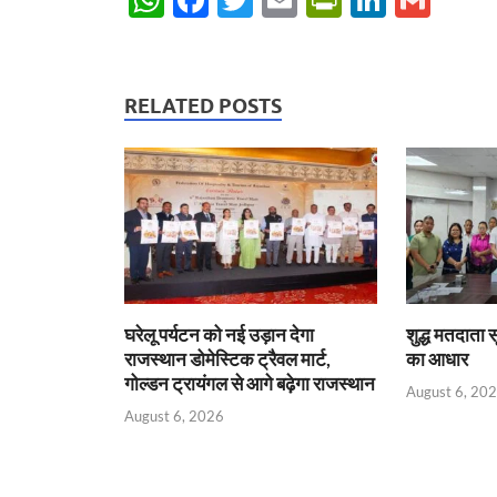
h
ac
w
m
ri
n
m
at
e
itt
ail
nt
k
ail
s
b
er
Fr
e
RELATED POSTS
A
o
ie
dI
p
o
n
n
p
k
dl
y
घरेलू पर्यटन को नई उड़ान देगा
शुद्ध मतदाता 
राजस्थान डोमेस्टिक ट्रैवल मार्ट,
का आधार
गोल्डन ट्रायंगल से आगे बढ़ेगा राजस्थान
August 6, 20
August 6, 2026