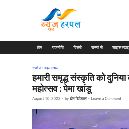
News H
Harpal ki khabar
होम
राजनीति
दिल्ली
राज्यों से
लाइफ स्टा
राज्यों से
/
लाइफ स्टाइल
हमारी समृद्ध संस्कृति को दुनिय
महोत्सव : पेमा खांडू
August 10, 2023
-
by
टीम डिजिटल
-
Leave a Comment