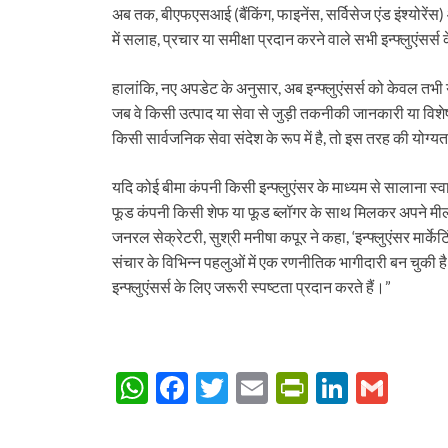
अब तक, बीएफएसआई (बैंकिंग, फाइनेंस, सर्विसेज एंड इंश्योरेंस) और
में सलाह, प्रचार या समीक्षा प्रदान करने वाले सभी इन्फ्लुएंस
हालांकि, नए अपडेट के अनुसार, अब इन्फ्लुएंसर्स को केवल तभ
जब वे किसी उत्पाद या सेवा से जुड़ी तकनीकी जानकारी या विशेष
किसी सार्वजनिक सेवा संदेश के रूप में है, तो इस तरह की योग्यत
यदि कोई बीमा कंपनी किसी इन्फ्लुएंसर के माध्यम से सालाना स्व
फूड कंपनी किसी शेफ या फूड ब्लॉगर के साथ मिलकर अपने 
जनरल सेक्रेटरी, सुश्री मनीषा कपूर ने कहा, ‘इन्फ्लुएंसर मार्
संचार के विभिन्न पहलुओं में एक रणनीतिक भागीदारी बन चुकी ह
इन्फ्लुएंसर्स के लिए जरूरी स्पष्टता प्रदान करते हैं।”
W
F
T
E
P
Li
G
h
ac
w
m
ri
n
m