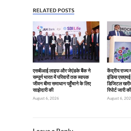
at
e
itt
ail
nt
k
ail
s
b
er
Fr
e
RELATED POSTS
A
o
ie
dI
p
o
n
n
p
k
dl
y
एसबीआई लाइफ और जेएंडके बैंक ने
केंद्रीय राज्य
सम्पूर्ण भारत में परिवारों तक व्यापक
इंडिया एसएम
जीवन बीमा समाधान पहुँचाने के लिए
डिजिटल खरीद प
साझेदारी की
रिपोर्ट जारी क
August 6, 2026
August 6, 20