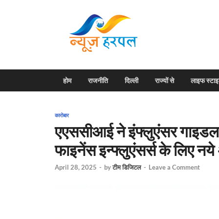
News H
Harpal ki khabar
होम
राजनीति
दिल्ली
राज्यों से
लाइफ स्टा
कारोबार
एएससीआई ने इंफ्लुएंसर गाइडला
फाइनेंस इन्फ्लुएंसर्स के लिए नय
April 28, 2025
-
by
टीम डिजिटल
-
Leave a Comment