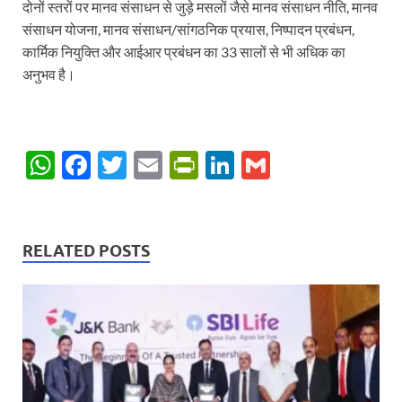
दोनों स्तरों पर मानव संसाधन से जुड़े मसलों जैसे मानव संसाधन नीति, मानव
संसाधन योजना, मानव संसाधन/सांगठनिक प्रयास, निष्पादन प्रबंधन,
कार्मिक नियुक्ति और आईआर प्रबंधन का 33 सालों से भी अधिक का
अनुभव है।
W
F
T
E
P
Li
G
h
ac
w
m
ri
n
m
at
e
itt
ail
nt
k
ail
s
b
er
Fr
e
RELATED POSTS
A
o
ie
dI
p
o
n
n
p
k
dl
y