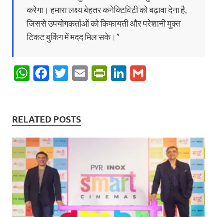
करेगा। हमारा लक्ष्य बेहतर कनेक्टिविटी को बढ़ावा देना है,
जिससे उपयोगकर्ताओं को किफायती और परेशानी मुक्त
टिकट बुकिंग में मदद मिल सके।”
W
F
T
E
P
Li
G
h
ac
w
m
ri
n
m
at
e
itt
ail
nt
k
ail
s
b
er
Fr
e
RELATED POSTS
A
o
ie
dI
p
o
n
n
p
k
dl
y