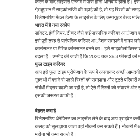
करने के बाद लाइसेंस एग्जाम में पास होना अनिवार्य होता है
गे्रजुएशन में साइकोलाॅजी की पढ़ाई की है, तो यह रिश्तों को स
रिलेशनशिप मेंटल हेल्थ के लाइसेंस के लिए कम्पयूटर बेस्ड मल्ट
भारत में है नया स्कोप
डाॅक्टर, इंजीनियर, टीचर जैसे कई पारंपरिक करियर आॅप्शन की 
इसे पूरी तरह से पारंपरिक करियर आॅप्शन समझने में समय लग
काउंसलर या मैरिज कांउसलर बनने का। इसे साइकोलोजिस्ट की डय
बदला है। उम्मीद की जाती है कि 2020 तक 36.3 फीसदी की 
फुल टाइम करियर
आप इसे फुल टाइम प्रोफेशन के रूप में अपनाकर अच्छी आमदनी कर
गृहस्थी में बसने से पहले रिश्तों को समझाना और टूटते परिव
संबंधों में दरार बढती जा रही है, तो ऐसे में रिश्तों को संवारन
इसकी जरूरत काफी है।
बेहतर कमाई
रिलेशनशिप थेेरेपिस्ट का लाइसेंस लेने के बाद आप प्राइवेट क्
कलह को सुलझाया जाता वहां नौकरी कर सकते हैं। नौकरी में आ
महीना भी कमा सकते हैं।