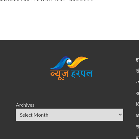
हम
स
न
स
द
Archives
धर
स
प