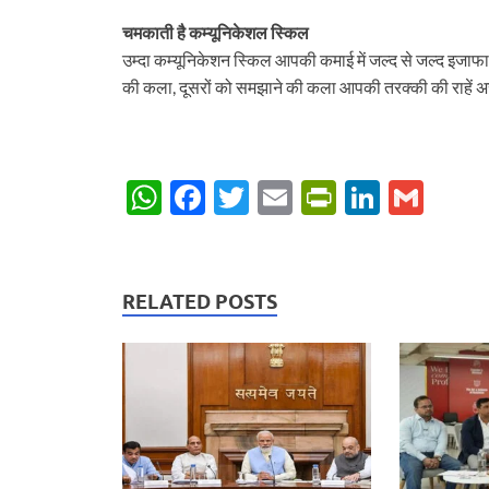
चमकाती है कम्यूनिकेशल स्किल
उम्दा कम्यूनिकेशन स्किल आपकी कमाई में जल्द से जल्द इजाफा क
की कला, दूसरों को समझाने की कला आपकी तरक्की की राहें अस
W
F
T
E
P
Li
G
h
ac
w
m
ri
n
m
at
e
itt
ail
nt
k
ail
s
b
er
Fr
e
RELATED POSTS
A
o
ie
dI
p
o
n
n
p
k
dl
y