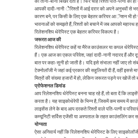
का ताना-बाना बिखेर देती हैं। फिर चाहे रिश्ता पति-पत्नी का
आपकी दादी-नानी ेेेेेेेेेेेेरिश्तों में आई दरार को अपने अनुभवो
कारण बने, पर किसी के लिए एक बेहतर करियर आॅप्शन भी हो स
भावनाओं को समझते हैं, रिश्तों को बचाने में जब आपको महारथ ह
रिलेशनशिप थेरेपिस्ट एक बेहतर करियर विकल्प है।
जरूरत आज की
रिलेशनशिप थेरेपिस्ट कहें या मैरेज काउंसलर या कपल थेरेपि
हैं। एक आज का एकल परिवेश, जहां दादी-नानी नदारद हैं और द
बात पर कहा-सुनी हो जाती है। यदि इसे संभाला नहीं जाए तो संब
टेक्नोलाॅजी ने जहां कई प्रकार की सहूलियतें दी हैं, वहीं इसस
मित्रों की संख्या हजारों में हो, लेकिन जरूरत पड़ने पर खोजें तो
प्रोफेशनल डिमांड
आप रिलेशनशिप थेरेपिस्ट बनना चाह रहे हैं, तो बता दें कि ला
करता है। यह साइकोथेरेपी के भिन्न है, जिसमें कम समय में काउ
लाइसेंस लेने के बाद आप दरकते रिश्तों वाले पति-पत्नी व परिवारों
कम्यूनिटी सर्विस एजेंसी या अस्पताल के तहत काउंसलिंग कर स
योग्यता
ऐसा अनिवार्य नहीं कि रिलेशनशिप थेरेपिस्ट के लिए साइकोलाॅज