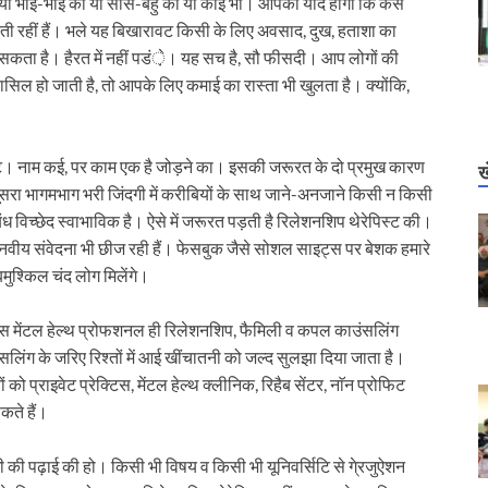
 हो या भाई-भाई का या सास-बहु का या कोई भी। आपको याद होगा कि कैसे
ं से भरती रहीं हैं। भले यह बिखारावट किसी के लिए अवसाद, दुख, हताशा का
कता है। हैरत में नहीं पडं़े। यह सच है, सौ फीसदी। आप लोगों की
ासिल हो जाती है, तो आपके लिए कमाई का रास्ता भी खुलता है। क्योंकि,
स्ट। नाम कई, पर काम एक है जोड़ने का। इसकी जरूरत के दो प्रमुख कारण
ख
ूसरा भागमभाग भरी जिंदगी में करीबियों के साथ जाने-अनजाने किसी न किसी
ंध विच्छेद स्वाभाविक है। ऐसे में जरूरत पड़ती है रिलेशनशिप थेरेपिस्ट की।
े मानवीय संवेदना भी छीज रही हैं। फेसबुक जैसे सोशल साइट्स पर बेशक हमारे
 बमुश्किल चंद लोग मिलेंगे।
इसेंस मेंटल हेल्थ प्रोफशनल ही रिलेशनशिप, फैमिली व कपल काउंसलिंग
ंसलिंग के जरिए रिश्तों में आई खींचातनी को जल्द सुलझा दिया जाता है।
 को प्राइवेट प्रेक्टिस, मेंटल हेल्थ क्लीनिक, रिहैब सेंटर, नाॅन प्रोफिट
कते हैं।
ी की पढ़ाई की हो। किसी भी विषय व किसी भी यूनिवर्सिटि से गे्रजुऐशन