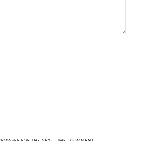
 BROWSER FOR THE NEXT TIME I COMMENT.