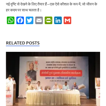
नई दृष्टि से देखने के लिए तैयार हैं—एक ऐसे कौशल के रूप में, जो जीवन के
हर कदम पर साथ चलता है।
W
F
T
E
P
Li
G
h
ac
w
m
ri
n
m
at
e
itt
ail
nt
k
ail
s
b
er
Fr
e
RELATED POSTS
A
o
ie
dI
p
o
n
n
p
k
dl
y