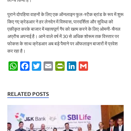
पुराने दोपहिया वाहनों के लिए एक ऑनलाइन फुल-स्टैक ब्रांड के रूप में शुरू
किए गए क्रेडआर ने हर लेनदेन में विश्वास, पारदर्शिता और सुविधा को
एकीकृत करके बाजार में महत्वपूर्ण गैप को खत्म करने के लिए ओमनी-चैनल
अप्रौच अपनाई है। आने वाले वर्ष में 30 से अधिक शोरूम तक विस्तार पर
फोकस के साथ क्रेडआर अब बड़े पैमाने पर ऑफलाइन बाजारों में प्रवेश
कर रहा है।
W
F
T
E
P
Li
G
h
ac
w
m
ri
n
m
at
e
itt
ail
nt
k
ail
s
b
er
Fr
e
RELATED POSTS
A
o
ie
dI
p
o
n
n
p
k
dl