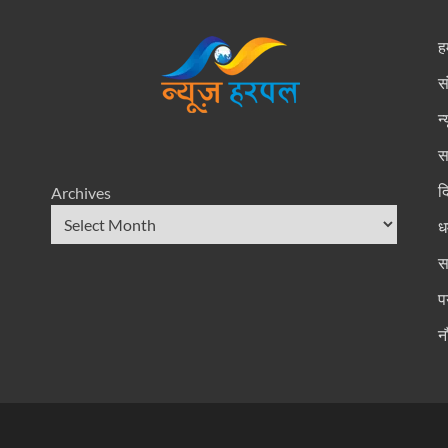
हम
स
न
स
द
Archives
धर
स
प
न