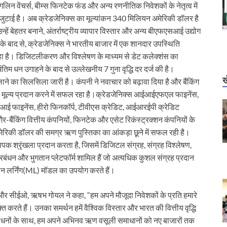
लिन वेंचर्स, बीम्स फिनटेक फंड और अन्य रणनीतिक निवेशकों के नेतृत्व में
ी जुटाई है। अब क्रेडजेनिक्स का मूल्यांकन 340 मिलियन अमेरिकी डॉलर है
‍हें बेहतर बनाने, अंतर्राष्ट्रीय व्यापार विस्तार और अन्य बीएफएसआई उद्योग
ोने के बाद से, क्रेडजेनिक्स ने भारतीय बाजार में एक शानदार उपस्थिति
ना रहा है। डिजिटलीकरण और विश्लेषण के माध्यम से डेट कलेक्‍शंस का
िम धन उगाहने के बाद से उल्लेखनीय 7 गुना वृद्धि दर दर्ज की है।
ख
व लाने का सिलसिला जारी है। कंपनी ने नवाचार को बढ़ावा दिया है और बैंकिंग
ायिक मूल्य प्रदान करने में सफल रहा है।क्रेडजेनिक्स आईआईएफएल फाइनेंस,
आई फाइनेंस, हीरो फिनकॉर्प, टीवीएस क्रेडिट, आईआरईपी क्रेडिट
-बैंकिंग वित्तीय कंपनियों, फिनटेक और एसेट रिकंस्ट्रक्शन कंपनियों के
मेरिकी डॉलर की समग्र ऋण पुस्तिका का आंकड़ा छूने में सफल रही है।
 श्रृंखला प्रदान करता है, जिसमें डिजिटल संग्रह, संग्रह विश्लेषण,
प्रबंधन और भुगतान प्लेटफॉर्म शामिल हैं जो अत्यधिक कुशल संग्रह प्रदान
न लर्निंग(ML) मॉडल का उपयोग करते हैं।
क और सीईओ, ऋषभ गोयल ने कहा, “हम अपने मौजूदा निवेशकों के प्रति हमारे
त करते हैं। उनका समर्थन हमें वैश्विक विस्तार और भारत की वित्तीय वृद्धि
ंसाधनों के साथ, हम अपने अभिनव ऋण वसूली समाधानों को नए बाजारों तक