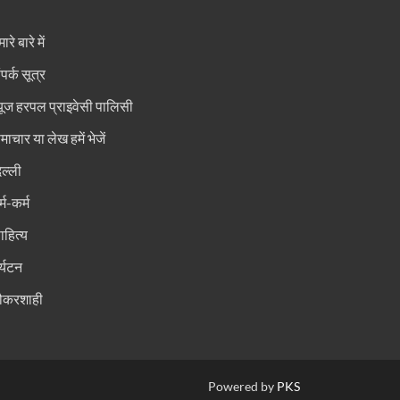
ारे बारे में
ंपर्क सूत्र
्यूज हरपल प्राइवेसी पालिसी
माचार या लेख हमें भेजें
िल्ली
्म-कर्म
ाहित्य
र्यटन
ौकरशाही
Powered by
PKS