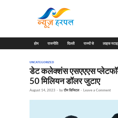
News H
Harpal ki khabar
होम
राजनीति
दिल्ली
राज्यों से
लाइफ स्टा
UNCATEGORIZED
डेट कलेक्‍शंस एसएएएस प्लेटफॉर्म
50 मिलियन डॉलर जुटाए
August 14, 2023
-
by
टीम डिजिटल
-
Leave a Comment