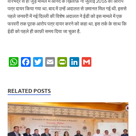
वीरभद्र से ही जुड़े मामले में आनंद के ख़िलाफ़ नौ जुलाई 2016 को आरोप
पत्र दायर किया गया था. बाद में उन्हें अदालत से ज़मानत मिल गई थी. इससे
पहले जनवरी में नई दिल्ली की विशेष अदालत ने ईडी को इस मामले में एक
फरवरी तक पूरक आरोप पत्र दायर करने को कहा था. इस तर्क के साथ कि
ईडी को पहले ही काफ़ी समय दिया जा चुका है.
W
F
T
E
P
Li
G
h
ac
w
m
ri
n
m
at
e
itt
ail
nt
k
ail
s
b
er
Fr
e
RELATED POSTS
A
o
ie
dI
p
o
n
n
p
k
dl
y