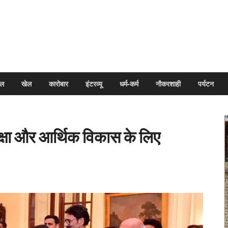
arpal
इल
खेल
कारोबार
इंटरव्यू
धर्म-कर्म
नौकरशाही
पर्यटन
्षा और आर्थिक विकास के लिए