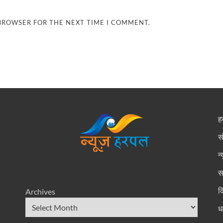
 BROWSER FOR THE NEXT TIME I COMMENT.
हम
स
न
स
द
Archives
धर