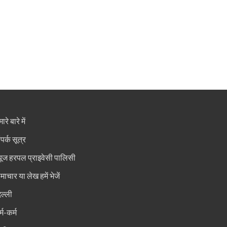
ारे बारे में
ंपर्क सूत्र
्यूज हरपल प्राइवेसी पालिसी
माचार या लेख हमें भेजें
िल्ली
्म-कर्म