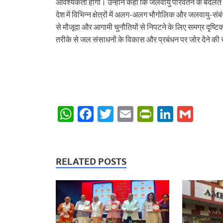
आवश्यकता होगी। उन्होंने कहा कि जलवायु परिवर्तन के बदलते र
देश में विभिन्न क्षेत्रों में अलग-अलग भौगोलिक और जलवायु-संबंध
से मौजूदा और आगामी चुनौतियों से निपटने के लिए समग्र दृष्टिकोण
तरीके से जल संसाधनों के विकास और प्रबंधन पर जोर देने क
W
F
T
E
P
Li
G
h
ac
w
m
ri
n
m
at
e
itt
ail
nt
k
ail
s
b
er
Fr
e
RELATED POSTS
A
o
ie
dI
p
o
n
n
p
k
dl