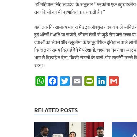
डॉ महिपाल सिंह सचदेव के अनुसार ” ग्लूकोमा एक बहुघटकीय बीमार
तक किसी को भी प्रभावित कर सकती है।”
यहां तक कि सामान्य मात्रा में इंट्राऑक्युलर दबाव वाले व्यक्ति
हुई आँखों में क्षति या सर्जरी, जीवन शैली से जुड़े रोग जैसे उच्च
दवाओं का सेवन और ग्लूकोमा के आनुवांशिक इतिहास वाले लोगों 
कि रात के समय दिखाई देने में परेशानी, चश्मे का नंबर बार-बार बद
भाग से दिखाई न देना, किसी रौशनी के चारों ओर सतरंगी छल्ले दिखाई 
रहना।
W
F
T
E
P
Li
G
h
ac
w
m
ri
n
m
at
e
itt
ail
nt
k
ail
s
b
er
Fr
e
RELATED POSTS
A
o
ie
dI
p
o
n
n