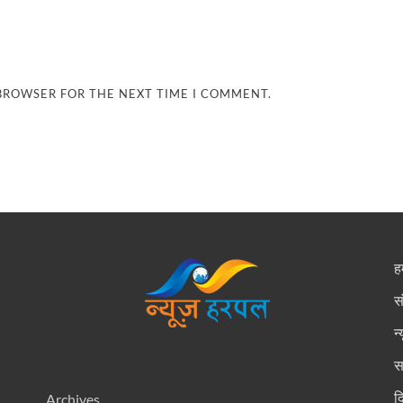
 BROWSER FOR THE NEXT TIME I COMMENT.
हम
स
न
स
द
Archives