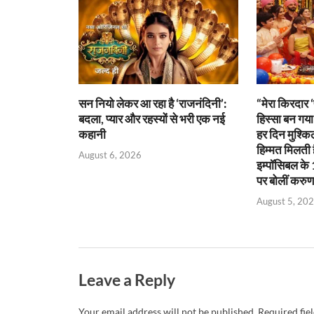
p
o
n
n
p
k
dl
y
सन नियो लेकर आ रहा है ‘राजनंदिनी’:
“मेरा किरदार ‘प
बदला, प्यार और रहस्यों से भरी एक नई
हिस्सा बन गया
कहानी
हर दिन मुश्कि
हिम्मत मिलती ह
August 6, 2026
इम्पॉसिबल के 
पर बोलीं करुणा
August 5, 20
Leave a Reply
Your email address will not be published.
Required fie