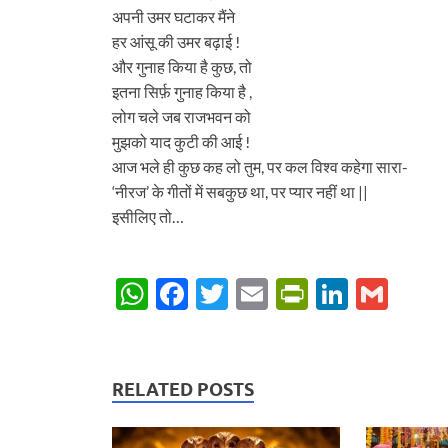
अपनी उमर घटाकर मैंने
हर आंसू की उमर बढ़ाई !
और गुनाह किया है कुछ, तो
इतना सिर्फ़ गुनाह किया है ,
लोग चले जब राजभवन को
मुझको याद कुटी की आई !
आज भले ही कुछ कह लो तुम, पर कल विश्व कहेगा सारा-
‘नीरज’ के गीतों में सबकुछ था, पर प्यार नहीं था ||
इसीलिए तो…
W
F
T
E
P
Li
G
h
ac
w
m
ri
n
m
at
e
itt
ail
nt
k
ail
s
b
er
Fr
e
RELATED POSTS
A
o
ie
dI