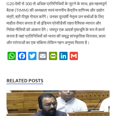
G20 देशों से 300 से अधिक प्रतिनिधियों के जुटने के साथ, इस महत्वपूर्ण
बैठक (TIMM) की अध्यक्षता स्वयं माननीय केंद्रीय वाणिज्य और उद्योग
मंत्री, श्री पीयूष गोयल करेंगे। उनका दूरदर्शी नेतृत्व उन चर्चाओं के लिए
माहौल तैयार करता है जो इंडियन प्रेसीडेंसी तहत वैश्विक व्यापार और
निवेश नीतियों को आकार देंगे। जयपुर एक आदर्श पृष्ठभूमि के रूप में कार्य
करता है जहां प्रतिनिधियों को भारत की समृद्ध सांस्कृतिक विरासत, कला
और परंपराओं का एक संक्षिप्त लेकिन गहन अनुभव मिलता है।
W
F
T
E
P
Li
G
h
ac
w
m
ri
n
m
at
e
itt
ail
nt
k
ail
s
b
er
Fr
e
RELATED POSTS
A
o
ie
dI
p
o
n
n
p
k
dl
y