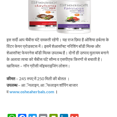
इस सर्दी आप चैबीस घंटे दमकती रहेंगी। यह राज छिपा है ओशिया हर्बल्स के
विंटर केयर प्रोडक्टस में। इसमें शेआसाॅफ्ट नरिशिंग बाॅडी मिल्क और
शेआसाॅफ्ट फेयरनेस बाॅडी मिल्क उपलब्ध है। दोनों ही उत्पाद मुलायम बनाने
के अलावा त्वचा को चैबीस घंटे सौम्य व एसपीएफ किरणों से बचाती है।
खासियत – नाॅन ग्रीसी माॅइचराइजिंग लोशन।
कीमत
– 245 रुपए में 250 मिली की बोतल ।
उपलब्ध
– आॅनलाइन, आॅफलाइन शाॅपिंग बाजार
व
www.osheaherbals.com
।