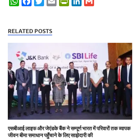
W
F
T
E
P
Li
G
h
ac
w
m
ri
n
m
at
e
itt
ail
nt
k
ail
s
b
er
Fr
e
RELATED POSTS
A
o
ie
dI
p
o
n
n
p
k
dl
y
एसबीआई लाइफ और जेएंडके बैंक ने सम्पूर्ण भारत में परिवारों तक व्यापक
जीवन बीमा समाधान पहुँचाने के लिए साझेदारी की