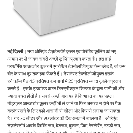
नई दिल्ली।
नया ओरिएंट डेज़र्टस्टाॅर्म कूलर एवापोरेटिव कूलिंग को नए
आयाम पर ले जाकर सबसे अच्छी कूलिंग प्रदान करता है। इस हाई
परफाॅर्मेंस आउटडोर कूलर में एयरोफैन टेक्नोलाॅजीयुक्त फैन ब्लेड हैं, जो कम
षोर के साथ दूर तक हवा फेंकते हैं। डेंसनेस्ट टेक्नोलाॅजीयुक्त इसके
हनीकाॅम्ब पैड 45 प्रतिषत कम पानी में 25 प्रतिषत ज्यादा कूलिंग प्रदान
करते हैं। इसके एडवांस्ड वाटर डिस्ट्रीब्यूषन सिस्टम के द्वारा पानी की और
ज्यादा बचत होती है। सबसे अच्छी बात यह है कि भारत का यह पहला
माॅड्युलर आउटडोर कूलर कहीं भी ले जाने या फिर जरूरत न होने पर पैक
करके रखने के लिए बड़ी आसानी से खोला और फिर से लगाया जा सकता
है। यह 70 लीटर और 90 लीटर की टैंक क्षमता में उपलब्ध है। ओरिएंट
डेज़र्टस्टाॅर्म आपके लिविंग रूम, बेडरूम, दुकान, जिम, रेस्टोरैंट, स्टडी रूम,
होटल रूम, क्लिनिक, डाईनिंग रूम, षाॅप, आॅफिस एवं अन्य स्थानों पर