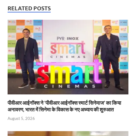
s
b
er
Fr
e
RELATED POSTS
A
o
ie
dI
p
o
n
n
p
k
dl
y
पीवीआर आईनॉक्स ने ‘पीवीआर आईनॉक्स स्मार्ट सिनेमाज’ का किया
अनावरण, भारत में सिनेमा के विकास के नए अध्याय की शुरुआत
August 5, 2026