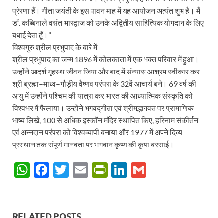
प्रेरणा हैं। गीता जयंती के इस पावन माह में यह आयोजन अत्यंत शुभ है। मैं
डॉ. कब्बिनाले वसंत भारद्वाज को उनके अद्वितीय साहित्यिक योगदान के लिए
बधाई देता हूँ।”
विश्वगुरु श्रील प्रभुपाद के बारे में
श्रील प्रभुपाद का जन्म 1896 में कोलकाता में एक भक्त परिवार में हुआ।
उन्होंने आदर्श गृहस्थ जीवन जिया और बाद में संन्यास आश्रम स्वीकार कर
श्री ब्रह्मा–माध्व–गौड़ीय वैष्णव परंपरा के 32वें आचार्य बने। 69 वर्ष की
आयु में उन्होंने पश्चिम की यात्रा कर भारत की आध्यात्मिक संस्कृति को
विश्वभर में फैलाया। उन्होंने भगवद्गीता एवं श्रीमद्भागवत पर प्रामाणिक
भाष्य लिखे, 100 से अधिक इस्कॉन मंदिर स्थापित किए, हरिनाम संकीर्तन
एवं अन्नदान परंपरा को विश्वव्यापी बनाया और 1977 में अपने दिव्य
प्रस्थान तक संपूर्ण मानवता पर भगवान कृष्ण की कृपा बरसाई।
W
F
T
E
P
Li
G
h
ac
w
m
ri
n
m
at
e
itt
ail
nt
k
ail
s
b
er
Fr
e
RELATED POSTS