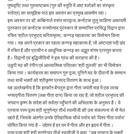
पुष्पवृष्टि तथा गुरुवाष्टकम (गुरु की स्तुति में अष्ट श्लोकों का संस्कृत
स्तोत्र) का सामूहिक पाठ इस अवसर का प्रमुख आकर्षण रहा।
इस अवसर पर डॉ. कब्बिनाले वसंत भारद्वाज, कर्नाटक तुलु साहित्य अकादमी
पुरस्कार एवं कर्नाटक राज्योत्सव पुरस्कार से सम्मानित प्रसिद्ध विद्वान द्वारा
रचित ‘श्रील प्रभुपाद चरितामृतम् : कन्नड़ महाकाव्य’ का विमोचन किया
गया। यह अपने प्रकार का पहला कन्नड़ महाकाव्य है, जो अष्टादश पदी छंद
में रचित है और प्राचीन व आधुनिक कन्नड़ का अद्भुत संगम प्रस्तुत करता
है। विद्वानों एवं बुद्धिजीवियों ने इस ग्रंथ की सराहना की है।
उडुपी मठ की रंगीन एवं आध्यात्मिक पत्रिका ‘श्री तुलसी’ का भी विमोचन
किया गया। कार्यक्रम का समापन गुरु पूजा, पुत्तिगे मठ के दीवानों के सम्मान
तथा सभी भक्तों को श्रीकृष्ण प्रसाद वितरण के साथ हुआ।
यह उल्लेखनीय है कि इस्कॉन बेंगलुरु द्वारा गीता जयंती माह में एक लाख
भगवद्गीता वितरण (लक्ष गीता दान) किया जा रहा है, जो श्रील प्रभुपाद की
भगवान कृष्ण के संदेश को सर्वत्र पहुँचाने की अभिलाषा के अनुरूप है। ये
प्रयास परम पूज्य श्री सुगुणेन्द्र तीर्थ स्वामीजी की उस संकल्पना से भी मेल
खाते हैं, जिसके अंतर्गत उनके ऐतिहासिक चौथे पर्याय को ‘विश्व गीता पर्याय’
घोषित किया गया है – उद्देश्य है हर घर में गीता और हर हृदय में गीता।
परम पूज्य श्री श्री सुगुणेन्द्र तीर्थ स्वामीजी ने कहा, “जब भगवान के भक्तों