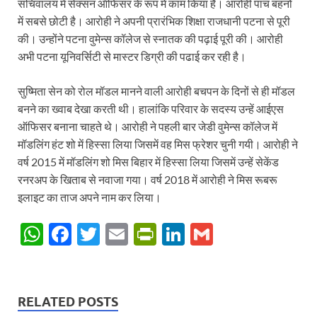
सचिवालय में सेक्सन ऑफिसर के रूप में काम किया है। आरोही पांच बहनों
में सबसे छोटी है। आरोही ने अपनी प्रारंभिक शिक्षा राजधानी पटना से पूरी
की। उन्होंने पटना वुमेन्स कॉलेज से स्नातक की पढ़ाई पूरी की। आरोही
अभी पटना यूनिवर्सिटी से मास्टर डिग्री की पढाई कर रही है।
सुष्मिता सेन को रोल मॉडल मानने वाली आरोही बचपन के दिनों से ही मॉडल
बनने का ख्वाब देखा करती थी। हालांकि परिवार के सदस्य उन्हें आईएस
ऑफिसर बनाना चाहते थे। आरोही ने पहली बार जेडी वुमेन्स कॉलेज में
मॉडलिंग हंट शो में हिस्सा लिया जिसमें वह मिस फ्रेशर चुनी गयी। आरोही ने
वर्ष 2015 में मॉडलिंग शो मिस बिहार में हिस्सा लिया जिसमें उन्हें सेकेंड
रनरअप के खिताब से नवाजा गया। वर्ष 2018 में आरोही ने मिस रूबरू
इलाइट का ताज अपने नाम कर लिया।
W
F
T
E
P
Li
G
h
ac
w
m
ri
n
m
at
e
itt
ail
nt
k
ail
s
b
er
Fr
e
RELATED POSTS