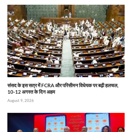
A
o
ie
dI
p
o
n
n
p
k
dl
y
संसद के इस सत्र में FCRA और परिसीमन विधेयक पर बढ़ी हलचल,
10-12 अगस्त के दिन अहम
August 9, 2026