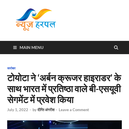
News
Harpal ki khabar
Harpal
MAIN MENU
कारोबार
टोयोटा ने ‘अर्बन क्रूजर हाइराडर’ के
साथ भारत में प्रतिष्ठा वाले बी-एसयूवी
सेगमेंट में प्रवेश किया
July 1, 2022
-
by
दीप्ति अंगरीश
-
Leave a Comment