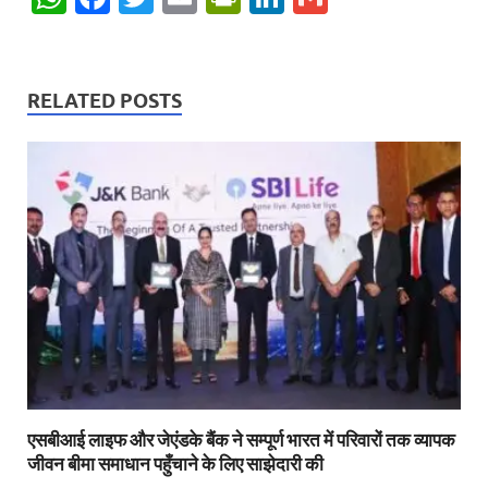
h
ac
w
m
ri
n
m
at
e
itt
ail
nt
k
ail
s
b
er
Fr
e
RELATED POSTS
A
o
ie
dI
p
o
n
n
p
k
dl
y
एसबीआई लाइफ और जेएंडके बैंक ने सम्पूर्ण भारत में परिवारों तक व्यापक
जीवन बीमा समाधान पहुँचाने के लिए साझेदारी की