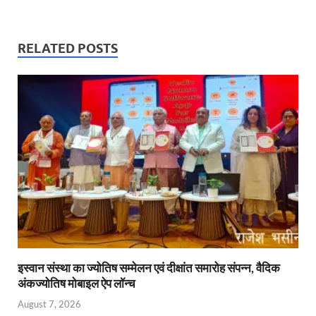
h
ac
w
m
ri
n
m
at
e
itt
ail
nt
k
ail
s
b
er
Fr
e
RELATED POSTS
A
o
ie
dI
p
o
n
n
p
k
dl
y
इस्वान संस्था का ज्योतिष सम्मेलन एवं दीक्षांत समारोह संपन्न, वैदिक
अंकज्योतिष मोबाइल ऐप लॉन्च
August 7, 2026