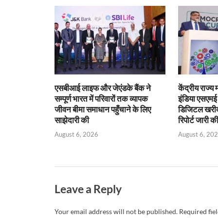
A
o
ie
dI
p
o
n
n
p
k
dl
y
एसबीआई लाइफ और जेएंडके बैंक ने
केंद्रीय राज्य
सम्पूर्ण भारत में परिवारों तक व्यापक
इंडिया एसएम
जीवन बीमा समाधान पहुँचाने के लिए
डिजिटल खरीद प
साझेदारी की
रिपोर्ट जारी क
August 6, 2026
August 6, 20
Leave a Reply
Your email address will not be published.
Required fie