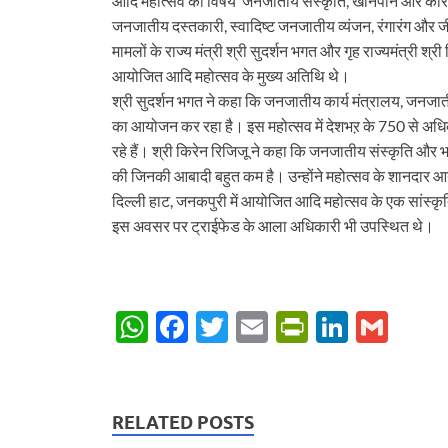
आदि महोत्सव का विषय ‘जनजातीय संस्कृति, खानपान और कारो
जनजातीय दस्तकारी, स्वादिष्ट जनजातीय व्यंजन, रंगारंग औ
मामलों के राज्य मंत्री श्री सुदर्शन भगत और गृह राज्यमंत्री श्
आयोजित आदि महोत्सव के मुख्य अतिथि थे।
श्री सुदर्शन भगत ने कहा कि जनजातीय कार्य मंत्रालय, जनजाती
का आयोजन कर रहा है। इस महोत्सव में देशभऱ के 750 से अधिक श
रहे हैं। श्री किरेन रिजिजू ने कहा कि जनजातीय संस्कृति औ
की जिनकी आबादी बहुत कम है। उन्होंने महोत्सव के शानदार
दिल्ली हाट, जनकपुरी में आयोजित आदि महोत्सव के एक सांस्कृति
इस अवसर पर ट्राईफेड के आला अधिकारी भी उपस्थित थे।
W
F
T
E
P
Li
G
h
ac
w
m
ri
n
m
at
e
itt
ail
nt
k
ail
s
b
er
Fr
e
RELATED POSTS