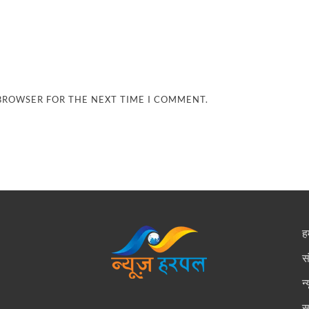
 BROWSER FOR THE NEXT TIME I COMMENT.
हम
स
न
स