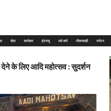
arpal
इल
खेल
कारोबार
इंटरव्यू
धर्म-कर्म
नौकरशाही
पर्यटन
देने के लिए आदि महोत्सव : सुदर्शन