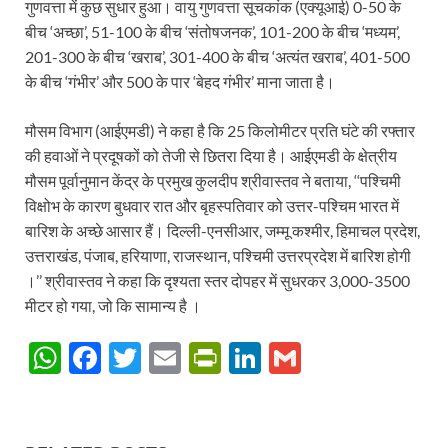
गुणवत्ता में कुछ सुधार हुआ। वायु गुणवत्ता सूचकांक (एक्यूआई) 0-50 के
बीच ‘अच्छा’, 51-100 के बीच ‘संतोषजनक’, 101-200 के बीच ‘मध्यम’,
201-300 के बीच ‘खराब’, 301-400 के बीच ‘अत्यंत खराब’, 401-500
के बीच ‘गंभीर’ और 500 के पार ‘बेहद गंभीर’ माना जाता है।
मौसम विभाग (आईएमडी) ने कहा है कि 25 किलोमीटर प्रति घंटे की रफ्तार
की हवाओं ने प्रदूषकों को तेजी से छितरा दिया है। आईएमडी के क्षेत्रीय
मौसम पूर्वानुमान केंद्र के प्रमुख कुलदीप श्रीवास्तव ने बताया, ‘‘पश्चिमी
विक्षोभ के कारण बुधवार रात और बृहस्पतिवार को उत्तर-पश्चिम भारत में
बारिश के अच्छे आसार हैं। दिल्ली-एनसीआर, जम्मू कश्मीर, हिमाचल प्रदेश,
उत्तराखंड, पंजाब, हरियाणा, राजस्थान, पश्चिमी उत्तरप्रदेश में बारिश होगी
।’’ श्रीवास्तव ने कहा कि दृश्यता स्तर दोपहर में सुधरकर 3,000-3500
मीटर हो गया, जो कि सामान्य है ।
W
F
T
E
P
Li
G
h
ac
w
m
ri
n
m
at
e
itt
ail
nt
k
ail