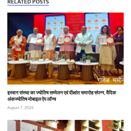
s
b
er
Fr
e
RELATED POSTS
A
o
ie
dI
p
o
n
n
p
k
dl
y
इस्वान संस्था का ज्योतिष सम्मेलन एवं दीक्षांत समारोह संपन्न, वैदिक
अंकज्योतिष मोबाइल ऐप लॉन्च
August 7, 2026