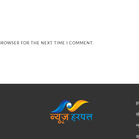
 BROWSER FOR THE NEXT TIME I COMMENT.
हम
स
न
स