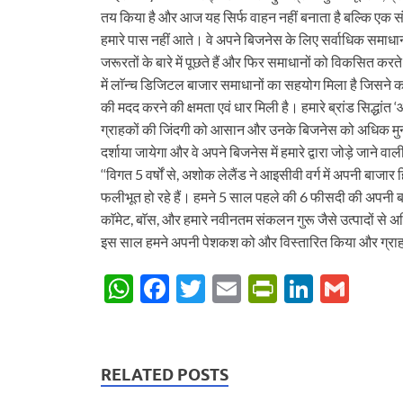
तय किया है और आज यह सिर्फ वाहन नहीं बनाता है बल्कि एक संप
हमारे पास नहीं आते। वे अपने बिजनेस के लिए सर्वाधिक समाधान 
जरूरतों के बारे में पूछते हैं और फिर समाधानों को विकसित करत
में लाॅन्च डिजिटल बाजार समाधानों का सहयोग मिला है जिसने का
की मदद करने की क्षमता एवं धार मिली है। हमारे ब्रांड सिद्धांत
ग्राहकों की जिंदगी को आसान और उनके बिजनेस को अधिक मुनाफे 
दर्शाया जायेगा और वे अपने बिजनेस में हमारे द्वारा जोड़े जाने वाली 
‘‘विगत 5 वर्षों से, अशोक लेलैंड ने आइसीवी वर्ग में अपनी बाज
फलीभूत हो रहे हैं। हमने 5 साल पहले की 6 फीसदी की अपनी ब
काॅमेट, बाॅस, और हमारे नवीनतम संकलन गुरू जैसे उत्पादों से अभ
इस साल हमने अपनी पेशकश को और विस्तारित किया और ग्राहकों
W
F
T
E
P
Li
G
h
ac
w
m
ri
n
m
at
e
itt
ail
nt
k
ail
s
b
er
Fr
e
RELATED POSTS