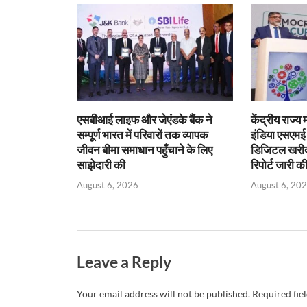
A
o
ie
dI
p
o
n
n
p
k
dl
y
एसबीआई लाइफ और जेएंडके बैंक ने
केंद्रीय राज्य
सम्पूर्ण भारत में परिवारों तक व्यापक
इंडिया एसएम
जीवन बीमा समाधान पहुँचाने के लिए
डिजिटल खरीद प
साझेदारी की
रिपोर्ट जारी क
August 6, 2026
August 6, 20
Leave a Reply
Your email address will not be published.
Required fie