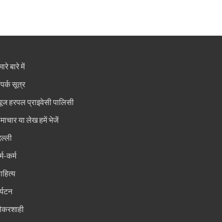
ारे बारे में
ंपर्क सूत्र
्यूज हरपल प्राइवेसी पालिसी
माचार या लेख हमें भेजें
िल्ली
्म-कर्म
ाहित्य
र्यटन
ौकरशाही