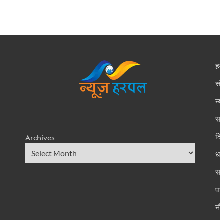
हम
स
न
स
द
Archives
धर
स
प
न