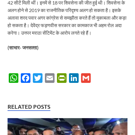
42 सीटें मिली थीं। इनमें से 18 पर शिवसेना की जीत हुई थी। शिवसेना के
अलग होने से 2019 का राजनीतिक परिदृश्य अलग हो सकता है। इसके
अलावा शरद पवार अगर कांग्रेस से समझौता करते हैं तो मुकाबला और कड़ा
हो सकता है। देवेंद्र फड़णवीस सरकार का कामकाज भी अहम रोल अदा
करेगा। उनपर मराठा सेंटिमेंट के आरोप लगते रहे हैं।
(साभार- जनसत्‍ता)
W
F
T
E
P
Li
G
h
ac
w
m
ri
n
m
at
e
itt
ail
nt
k
ail
s
b
er
Fr
e
RELATED POSTS
A
o
ie
dI
p
o
n
n