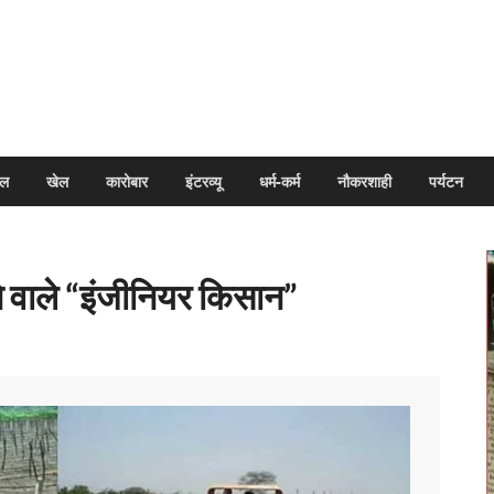
arpal
इल
खेल
कारोबार
इंटरव्यू
धर्म-कर्म
नौकरशाही
पर्यटन
ाने वाले “इंजीनियर किसान”