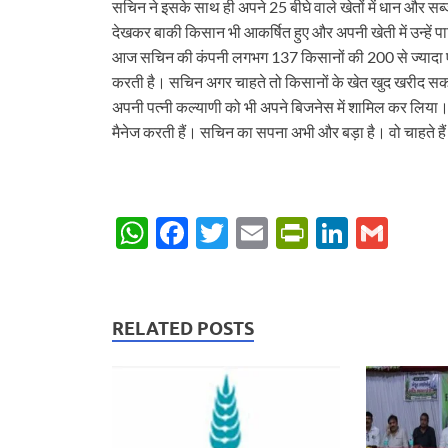
सचिन ने इसके साथ ही अपने 25 बीघे वाले खेतों में धान और स
देखकर बाकी किसान भी आकर्षित हुए और अपनी खेती में उन्हें पा
आज सचिन की कंपनी लगभग 137 किसानों की 200 से ज्यादा ए
करती है। सचिन अगर चाहते तो किसानों के खेत खुद खरीद सक
अपनी पत्नी कल्याणी को भी अपने बिजनेस में शामिल कर लिया। म
मैनेज करती हैं। सचिन का सपना अभी और बड़ा है। वो चाहते हैं 
W
F
T
E
P
Li
G
h
ac
w
m
ri
n
m
at
e
itt
ail
nt
k
ail
s
b
er
Fr
e
RELATED POSTS
A
o
ie
dI
p
o
n
n
p
k
dl