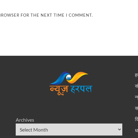
 BROWSER FOR THE NEXT TIME I COMMENT.
हम
स
न
स
द
Archives
धर