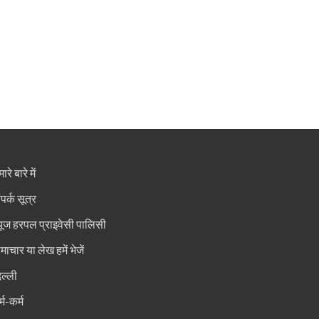
ारे बारे में
ंपर्क सूत्र
्यूज हरपल प्राइवेसी पालिसी
माचार या लेख हमें भेजें
िल्ली
्म-कर्म