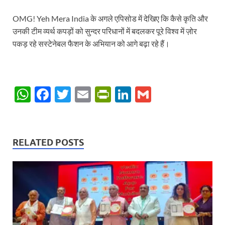
OMG! Yeh Mera India के अगले एपिसोड में देखिए कि कैसे कृति और
उनकी टीम व्यर्थ कपड़ों को सुन्दर परिधानों में बदलकर पूरे विश्व में ज़ोर
पकड़ रहे सस्टेनेबल फैशन के अभियान को आगे बढ़ा रहे हैं।
W
F
T
E
P
Li
G
h
ac
w
m
ri
n
m
at
e
itt
ail
nt
k
ail
s
b
er
Fr
e
RELATED POSTS
A
o
ie
dI
p
o
n
n
p
k
dl
y