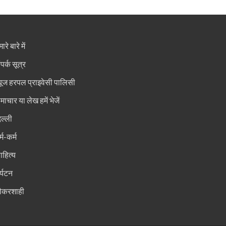
ारे बारे में
ंपर्क सूत्र
्यूज हरपल प्राइवेसी पालिसी
माचार या लेख हमें भेजें
िल्ली
्म-कर्म
ाहित्य
र्यटन
ौकरशाही