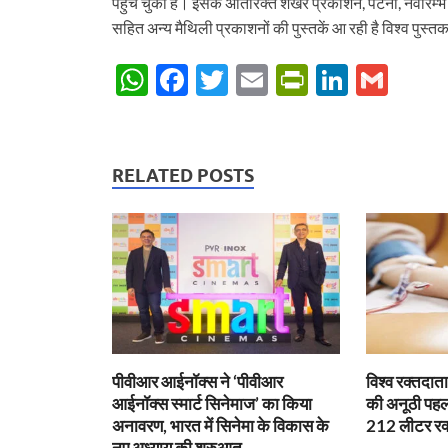
पहुंच चुका है। इसके अतिरिक्त शेखर प्रकाशन, पटना, नवारम्
सहित अन्य मैथिली प्रकाशनों की पुस्तकें आ रही है विश्व पुस्तक 
W
F
T
E
P
Li
G
h
ac
w
m
ri
n
m
at
e
itt
ail
nt
k
ail
s
b
er
Fr
e
RELATED POSTS
A
o
ie
dI
p
o
n
n
p
k
dl
y
पीवीआर आईनॉक्स ने ‘पीवीआर
विश्व रक्तदा
आईनॉक्स स्मार्ट सिनेमाज’ का किया
की अनूठी पहल,
अनावरण, भारत में सिनेमा के विकास के
212 लीटर रक
नए अध्याय की शुरुआत