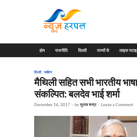
News H
Harpal ki khabar
होम
राजनीति
दिल्ली
राज्यों से
लाइफ स्टा
दिल्ली
/
साहित्य
मैथिली सहित सभी भारतीय भाषाओ
संकल्पित: बलदेव भाई शर्मा
December 16, 2017
-
by
सुभाष चन्द्र
-
Leave a Comment