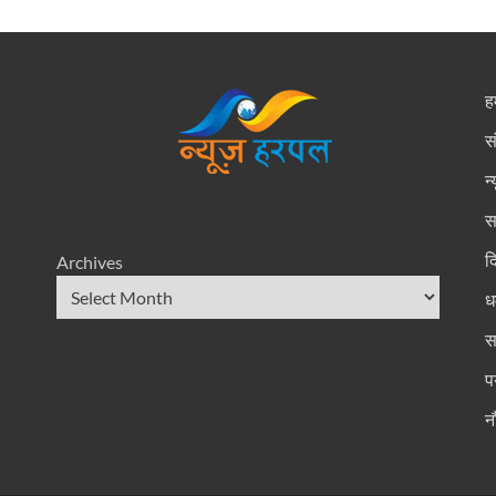
हम
स
न
स
द
Archives
धर
स
प
न