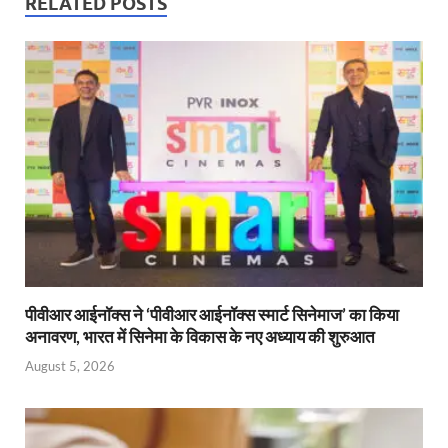
s
b
er
Fr
e
RELATED POSTS
A
o
ie
dI
p
o
n
n
p
k
dl
y
पीवीआर आईनॉक्स ने ‘पीवीआर आईनॉक्स स्मार्ट सिनेमाज’ का किया
अनावरण, भारत में सिनेमा के विकास के नए अध्याय की शुरुआत
August 5, 2026