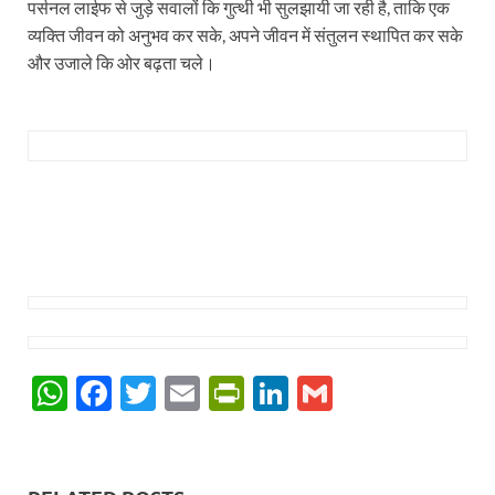
पर्सनल लाईफ से जुड़े सवालों कि गुत्थी भी सुलझायी जा रही है, ताकि एक
व्यक्ति जीवन को अनुभव कर सके, अपने जीवन में संतुलन स्थापित कर सके
और उजाले कि ओर बढ़ता चले।
W
F
T
E
P
Li
G
h
ac
w
m
ri
n
m
at
e
itt
ail
nt
k
ail