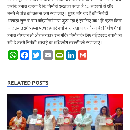
जबकि हमारा कहना है कि निर्मोही अखाड़ा बनता है 15 सदस्यों से और
उनमे से पांच को कम से कम रखा जाए। मुख्य मांग यह है की निर्मोही
अखाड़ा शुरू से राम मंदिर निर्माण से जुड़ा रहा है इसलिए जब भूमि पूजन किया
जाए तब उसमे पहला पत्थर हमारे पंचो द्वारा रखा जाए और मंदिर निर्माण में भी
हमारा योगदान हो और सरकार राम मंदिर निर्माण के लिए नई ट्रस्ट बनाने जा
रही है उसमे निर्मोही अखाड़े के अधिकांश ट्रस्टी को रखा जाए।
W
F
T
E
P
Li
G
h
ac
w
m
ri
n
m
at
e
itt
ail
nt
k
ail
s
b
er
Fr
e
RELATED POSTS
A
o
ie
dI
p
o
n
n
p
k
dl
y