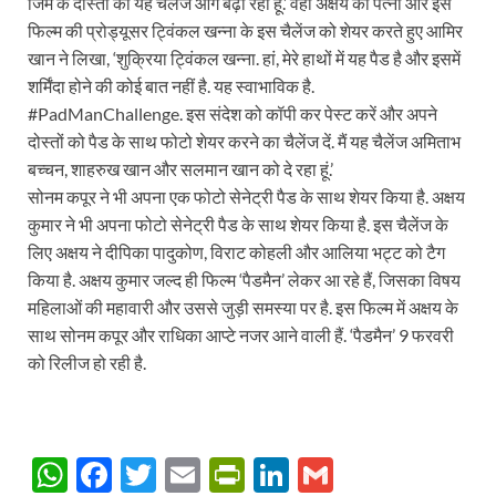
जिम के दोस्‍तों को यह चैलेंज आगे बढ़ा रही हूं.’ वहीं अक्षय की पत्‍नी और इस
फिल्‍म की प्रोड्यूसर ट्विंकल खन्ना के इस चैलेंज को शेयर करते हुए आमिर
खान ने लिखा, ‘शुक्रिया ट्विंकल खन्ना. हां, मेरे हाथों में यह पैड है और इसमें
शर्मिंदा होने की कोई बात नहीं है. यह स्‍वाभाविक है.
#PadManChallenge. इस संदेश को कॉपी कर पेस्‍ट करें और अपने
दोस्‍तों को पैड के साथ फोटो शेयर करने का चैलेंज दें. मैं यह चैलेंज अमिताभ
बच्‍चन, शाहरुख खान और सलमान खान को दे रहा हूं.’
सोनम कपूर ने भी अपना एक फोटो सेनेट्री पैड के साथ शेयर किया है. अक्षय
कुमार ने भी अपना फोटो सेनेट्री पैड के साथ शेयर किया है. इस चैलेंज के
लिए अक्षय ने दीपिका पादुकोण, विराट कोहली और आलिया भट्ट को टैग
किया है. अक्षय कुमार जल्‍द ही फिल्‍म ‘पैडमैन’ लेकर आ रहे हैं, जिसका विषय
महिलाओं की महावारी और उससे जुड़ी समस्‍या पर है. इस फिल्‍म में अक्षय के
साथ सोनम कपूर और राधिका आप्‍टे नजर आने वाली हैं. ‘पैडमैन’ 9 फरवरी
को रिलीज हो रही है.
W
F
T
E
P
Li
G