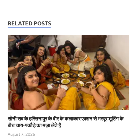
h
ac
w
m
ri
n
m
at
e
itt
ail
nt
k
ail
s
b
er
Fr
e
RELATED POSTS
A
o
ie
dI
p
o
n
n
p
k
dl
y
सोनी सब के हस्तिनापुर के वीर के कलाकार एक्शन से भरपूर शूटिंग के
बीच चाय-पकौड़े का मज़ा लेते हैं
August 7, 2026