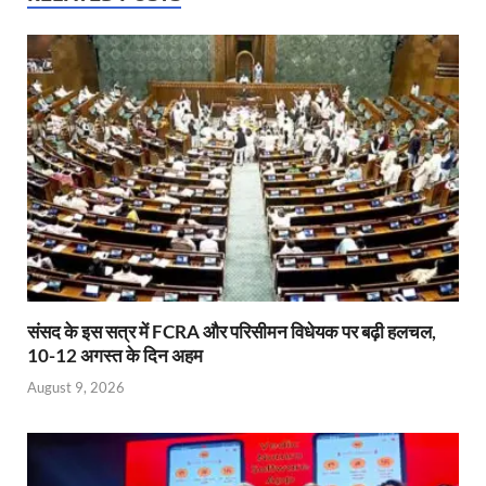
A
o
ie
dI
p
o
n
n
p
k
dl
y
संसद के इस सत्र में FCRA और परिसीमन विधेयक पर बढ़ी हलचल,
10-12 अगस्त के दिन अहम
August 9, 2026