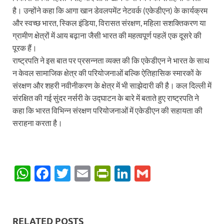
है। उन्‍होंने कहा कि आगा खान डेवलपमेंट नेटवर्क (एकेडीएन) के कार्यक्रम
और स्‍वच्‍छ भारत, स्किल इंडिया, विरासत संरक्षण, महिला सशक्तिकरण या
ग्रामीण क्षेत्रों में आय बढ़ाना जैसी भारत की महत्‍वपूर्ण पहलें एक दूसरे की
पूरक हैं।
राष्‍ट्रपति ने इस बात पर प्रसन्‍नता व्‍यक्‍त की कि एकेडीएन ने भारत के साथ
न केवल सामाजिक क्षेत्र की परियोजनाओं बल्कि ऐतिहासिक स्‍मारकों के
संरक्षण और शहरी नवीनीकरण के क्षेत्र में भी साझेदारी की है। कल दिल्‍ली में
संरक्षित की गई सुंदर नर्सरी के उद्घाटन के बारे में बताते हुए राष्‍ट्रपति ने
कहा कि भारत विभिन्‍न संरक्षण परियोजनाओं में एकेडीएन की सहायता की
सराहना करता है।
W
F
T
E
P
Li
G
h
ac
w
m
ri
n
m
at
e
itt
ail
nt
k
ail
s
b
er
Fr
e
RELATED POSTS