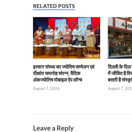
s
b
er
Fr
e
RELATED POSTS
A
o
ie
dI
p
o
n
n
p
k
dl
y
इस्वान संस्था का ज्योतिष सम्मेलन एवं
दिल्ली के दिल 
दीक्षांत समारोह संपन्न, वैदिक
में जीवित है वि
अंकज्योतिष मोबाइल ऐप लॉन्च
बसती है संस्कृ
August 7, 2026
August 7, 20
Leave a Reply