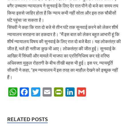
बगैर उच्चतम न्यायालय ने सुनवाई के लिए देर रात पौने दो बजे का समय तय
किया इससे जाहिर होता है कि न्याय कभी नहीं सोता और इस तक चौबीसों
घंटे पहुंचा जा सकता है।
सिंघवी ने कहा कि रात दो बजे से तीन घंटे तक सुनवाई करने को लेकर शीर्ष
न्यायालय सराहना का हकदार है। ”मैं इस बात को लेकर बहुत आभारी हूं कि
शीर्ष न्यायालय विषय की सुनवाई के लिए रात दो बजे बैठा। यह लोकतंत्र की
जीत है, भले ही नतीजा कुछ भी आए। लोकतंत्र की जीत हुई। सुनवाई के
आखिर में सिंघवी और मामले में भाजपा का प्रतिनिधित्व कर रहे वरिष्ठ
अधिवक्ता मुकुल रोहतगी के बीच तीखी बहस भी हुई। इस पर, न्यायमूर्ति
सीकरी ने कहा, ”हम न्यायालय में इस तरह का माहौल देखने को इच्छुक नहीं
हैं।
W
F
T
E
P
Li
G
h
ac
w
m
ri
n
m
at
e
itt
ail
nt
k
ail
s
b
er
Fr
e
RELATED POSTS