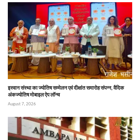
A
o
ie
dI
p
o
n
n
p
k
dl
y
इस्वान संस्था का ज्योतिष सम्मेलन एवं दीक्षांत समारोह संपन्न, वैदिक
अंकज्योतिष मोबाइल ऐप लॉन्च
August 7, 2026