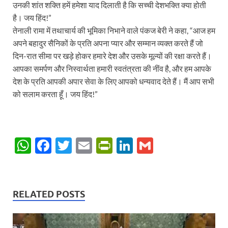
उनकी शांत शक्ति हमें हमेशा याद दिलाती है कि सच्ची देशभक्ति क्या होती
है। जय हिंद!”
तेनाली रामा में तथाचार्य की भूमिका निभाने वाले पंकज बेरी ने कहा, “आज हम
अपने बहादुर सैनिकों के प्रति अपना प्यार और सम्मान व्यक्त करते हैं जो
दिन-रात सीमा पर खड़े होकर हमारे देश और उसके मूल्यों की रक्षा करते हैं।
आपका समर्पण और निस्वार्थता हमारी स्वतंत्रता की नींव है, और हम आपके
देश के प्रति आपकी अपार सेवा के लिए आपको धन्यवाद देते हैं। मैं आप सभी
को सलाम करता हूँ। जय हिंद!”
W
F
T
E
P
Li
G
h
ac
w
m
ri
n
m
at
e
itt
ail
nt
k
ail
s
b
er
Fr
e
RELATED POSTS
A
o
ie
dI
p
o
n
n