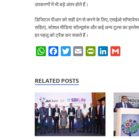
उपकरणों में भी बड़े अंतर होते हैं।
डिजिटल पीआर को सही ढंग से करने के लिए, एसईओ सॉफ्टवेयर,
सहित), सोशल मीडिया सॉल्यूशंस और कई अन्य टूल्स का इस्त
हर पहलू को ट्रैक कर सकते हैं।
W
F
T
E
P
Li
G
h
ac
w
m
ri
n
m
at
e
itt
ail
nt
k
ail
s
b
er
Fr
e
RELATED POSTS
A
o
ie
dI
p
o
n
n
p
k
dl
y