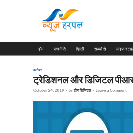
News H
Harpal ki khabar
होम
राजनीति
दिल्ली
राज्यों से
लाइफ स्टा
कारोबार
ट्रेडिशनल और डिजिटल पीआर मे
October 24, 2019
-
by
टीम डिजिटल
-
Leave a Comment