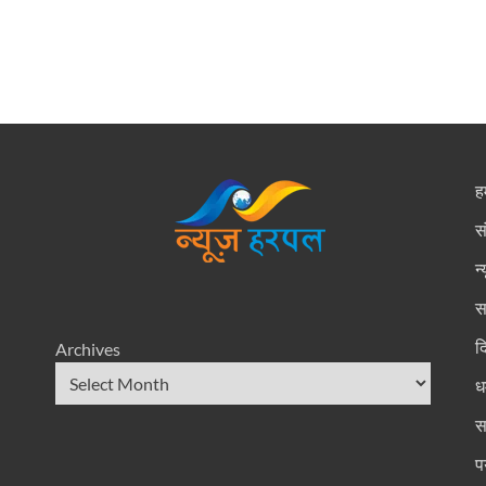
हम
स
न
स
द
Archives
धर
स
प