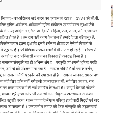
े लिए नए- नए आंदोलन खड़े करने का प्रयास हो रहा है । 1994 की सी.वी.
दलित मुक्ति आंदोलन, आदिवासी मुक्ति आंदोलन एवं पर्यावरण सुरक्षा जैसे
 करने के लिए यह आंदोलन दलित, आदिवासी,महिला, जल, जंगल, जमीन, जानवर
लित हो रहे है । हम राम नहीं रावण के वंशज हैं, हमारे देवता महिषासुर है,
िवर्तन केवल इतना हुआ कि इसमें अर्बन माओवाद एवं ऐसे ही विचारों से
ें जुड़ गए है । जो वैश्विक संजाल बनाने में भी सफल हो रहे हैं । शोषण से
 मार्ग पर धकेल कर आदिवासी समाज का विकास ही अवरुद्ध किया है ।
 सनातन संस्कृति का ही अभिन्न अंग है । प्रकृति एवं अपनी भूमि के प्रति
ल, जमीन) को पवित्र माना गया है । समस्त नदियों में माँ गंगा के दर्शन,
पूजन सनातन में भी प्रकृति की उपासना ही है । समस्त जानवर, समस्त वर्ण
िना नंदी शिव दर्शन नहीं, गणेशजी का मस्तक हाथी, सर्प शिव का हार, राम
 का रंग काला यह सभी ही सर्व समावेश के लक्षण हैं। सम्पूर्ण देश को जोड़ने
ध, भगवान श्रीकृष्ण की पत्नी रुक्मणी का मणिपुर एवं अरुणाचल से संबंध,
ित बहुपति प्रथा, थारू जनजाति में पूज्य पवित्र हल्दीघाटी मिट्टी एवं धार
ण कराया जा सकता है । जनजातीय समाज की जिस संस्कृति को जड़ात्मवादी
शन करने वाली है । इसका विकास ऋषि- मुनियों के तप से होने के कारण एवं