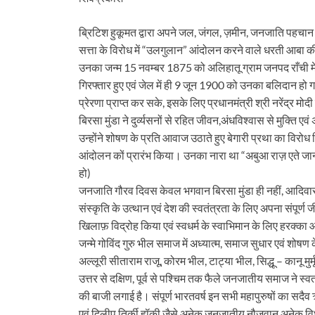
ब्रिटिश हुकूमत द्वारा अपने जल, जंगल, ज़मीन, जनजाति पहचान 
सत्ता के विरोध में “उलगुलान” आंदोलन करने वाले धरती आबा की
उनका जन्म 15 नवम्बर 1875 को अलिहातू ग्राम जनपद राँची में
गिरफ्तार हुए एवं जेल में ही 9 जून 1900 को उनका बलिदान हो गय
प्रेरणा प्राप्त कर सके, इसके लिए प्रधानमंत्री श्री नरेंद्र
बिरसा मुंडा ने दुर्व्यसनों से रहित जीवन,अंधविश्वास से मुक्त
उन्होंने शोषण के प्रति आवाज उठाते हुए बेगारी प्रथा का विरोध
आंदोलन कों प्रारंभ किया। उनका नारा था “अबुआ राज़ एते जाना
हो)
जनजाति गौरव दिवस केवल भगवान बिरसा मुंडा ही नहीं, आदिवासी सम
संस्कृति के उत्थान एवं देश की स्वतंत्रता के लिए अपना संपूर्ण ज
खिलाफ़ विद्रोह किया एवं स्वधर्म के स्वाभिमान के लिए हरक्क
जन्मे गोविंद गुरु भील समाज में अध्यात्म, समाज सुधार एवं शो
अल्लूरी सीताराम राजू, कोरम भील, टाट्या भील, सिद्धू – कानू 
उत्तर से दक्षिण, पूर्व से पश्चिम तक फैले जनजातीय समाज ने स्वतं
की बाजी लगाई है। संपूर्ण भारतवर्ष इन सभी महापुरुषों का सदैव ऋण
एवं दिलीप तिर्की हॉकी जैसे अनेक जनजातीय नौजवान अनेक विधा