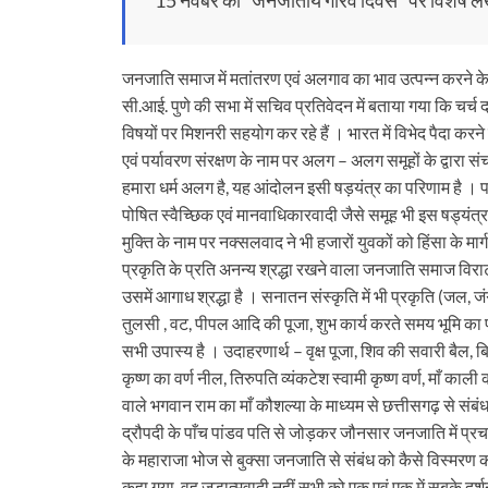
जनजाति समाज में मतांतरण एवं अलगाव का भाव उत्पन्न करने क
सी.आई. पुणे की सभा में सचिव प्रतिवेदन में बताया गया कि चर्च 
विषयों पर मिशनरी सहयोग कर रहे हैं । भारत में विभेद पैदा
एवं पर्यावरण संरक्षण के नाम पर अलग – अलग समूहों के द्वारा संचा
हमारा धर्म अलग है, यह आंदोलन इसी षड़यंत्र का परिणाम है । पर
पोषित स्वैच्छिक एवं मानवाधिकारवादी जैसे समूह भी इस षड्यंत्र म
मुक्ति के नाम पर नक्सलवाद ने भी हजारों युवकों को हिंसा के
प्रकृति के प्रति अनन्य श्रद्धा रखने वाला जनजाति समाज विराट
उसमें आगाध श्रद्धा है । सनातन संस्कृति में भी प्रकृति (जल, जंग
तुलसी , वट, पीपल आदि की पूजा, शुभ कार्य करते समय भूमि का 
सभी उपास्य है । उदाहरणार्थ – वृक्ष पूजा, शिव की सवारी बैल, ब
कृष्ण का वर्ण नील, तिरुपति व्यंकटेश स्वामी कृष्ण वर्ण, माँ काली
वाले भगवान राम का माँ कौशल्या के माध्यम से छत्तीसगढ़ से संबं
द्रौपदी के पाँच पांडव पति से जोड़कर जौनसार जनजाति में प्रचल
के महाराजा भोज से बुक्सा जनजाति से संबंध को कैसे विस्मर
कहा गया, वह जड़ात्मवादी नहीं सभी को एक एवं एक में सबके दर्