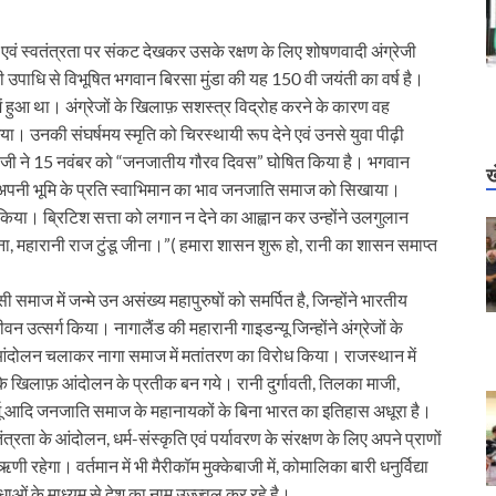
एवं स्वतंत्रता पर संकट देखकर उसके रक्षण के लिए शोषणवादी अंग्रेजी
 उपाधि से विभूषित भगवान बिरसा मुंडा की यह 150 वी जयंती का वर्ष है।
 हुआ था। अंग्रेजों के खिलाफ़ सशस्त्र विद्रोह करने के कारण वह
ा। उनकी संघर्षमय स्मृति को चिरस्थायी रूप देने एवं उनसे युवा पीढ़ी
 मोदी जी ने 15 नवंबर को “जनजातीय गौरव दिवस” घोषित किया है। भगवान
ख
ि एवं अपनी भूमि के प्रति स्वाभिमान का भाव जनजाति समाज को सिखाया।
 किया। ब्रिटिश सत्ता को लगान न देने का आह्वान कर उन्होंने उलगुलान
, महारानी राज टुंडू जीना।”( हमारा शासन शुरू हो, रानी का शासन समाप्त
ाज में जन्मे उन असंख्य महापुरुषों को समर्पित है, जिन्होंने भारतीय
ीवन उत्सर्ग किया। नागालैंड की महारानी गाइडन्यू जिन्होंने अंग्रेजों के
ा आंदोलन चलाकर नागा समाज में मतांतरण का विरोध किया। राजस्थान में
षण के खिलाफ़ आंदोलन के प्रतीक बन गये। रानी दुर्गावती, तिलका माजी,
मुर्मू आदि जनजाति समाज के महानायकों के बिना भारत का इतिहास अधूरा है।
त्रता के आंदोलन, धर्म-संस्कृति एवं पर्यावरण के संरक्षण के लिए अपने प्राणों
ी रहेगा। वर्तमान में भी मैरीकॉम मुक्केबाजी में, कोमालिका बारी धनुर्विद्या
ओं के माध्यम से देश का नाम उज्ज्वल कर रहे है।